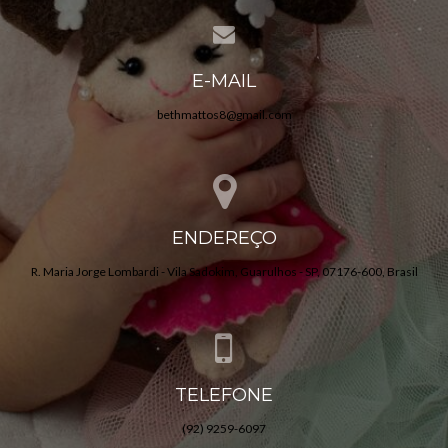
E-MAIL
bethmattos8@gmail.com
ENDEREÇO
R. Maria Jorge Lombardi - Vila Sadokim, Guarulhos - SP, 07176-600, Brasil
TELEFONE
(92) 9259-6097