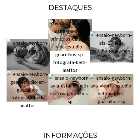
DESTAQUES
INFORMAÇÕES