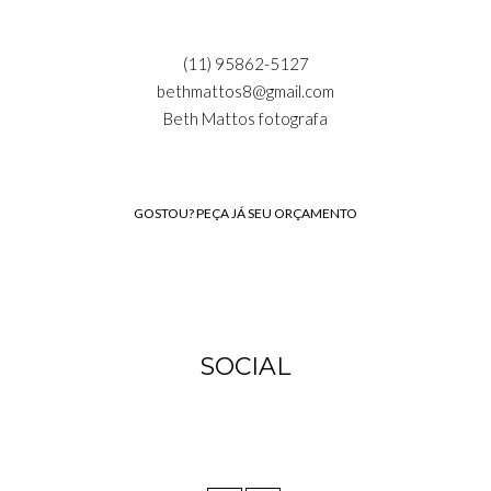
(11) 95862-5127
bethmattos8@gmail.com
Beth Mattos fotografa
GOSTOU? PEÇA JÁ SEU ORÇAMENTO
SOCIAL