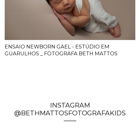
ENSAIO NEWBORN GAEL - ESTÚDIO EM
GUARULHOS _ FOTOGRAFA BETH MATTOS
INSTAGRAM
@BETHMATTOSFOTOGRAFAKIDS