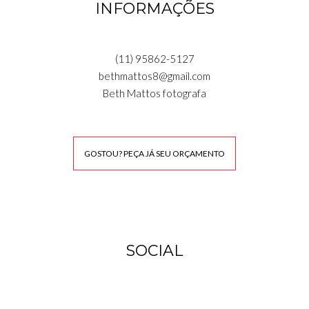
INFORMAÇÕES
(11) 95862-5127
bethmattos8@gmail.com
Beth Mattos fotografa
GOSTOU? PEÇA JÁ SEU ORÇAMENTO
SOCIAL