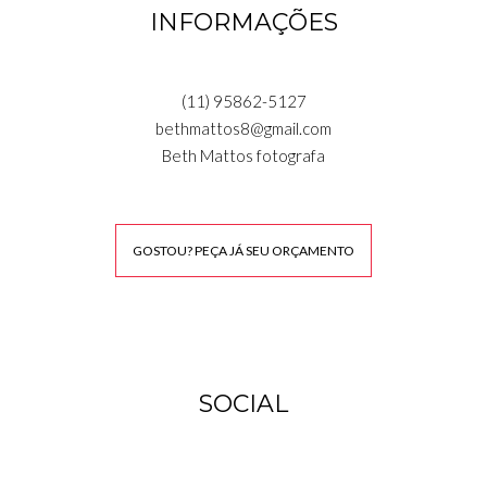
INFORMAÇÕES
(11) 95862-5127
bethmattos8@gmail.com
Beth Mattos fotografa
GOSTOU? PEÇA JÁ SEU ORÇAMENTO
SOCIAL