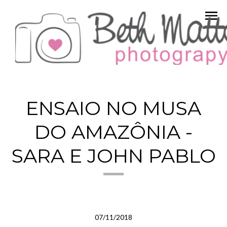
menu
ENSAIO NO MUSA
DO AMAZÔNIA -
SARA E JOHN PABLO
07/11/2018